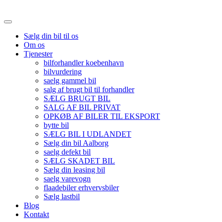
Sælg din bil til os
Om os
Tjenester
bilforhandler koebenhavn
bilvurdering
saelg gammel bil
salg af brugt bil til forhandler
SÆLG BRUGT BIL
SALG AF BIL PRIVAT
OPKØB AF BILER TIL EKSPORT
bytte bil
SÆLG BIL I UDLANDET
Sælg din bil Aalborg
saelg defekt bil
SÆLG SKADET BIL
Sælg din leasing bil
saelg varevogn
flaadebiler erhvervsbiler
Sælg lastbil
Blog
Kontakt