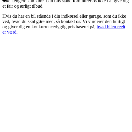
ikke længere kan køre. Din bils stand forhindrer os ikke i at give dig
et fair og ærligt tilbud.
Hvis du har en bil stående i din indkørsel eller garage, som du ikke
ved, hvad du skal gøre med, så kontakt os. Vi vurderer den hurtigt
og giver dig en konkurrencedygtig pris baseret på,
hvad bilen reelt
er værd
.