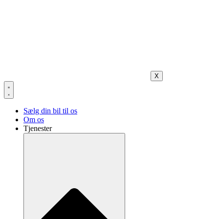
X
Sælg din bil til os
Om os
Tjenester