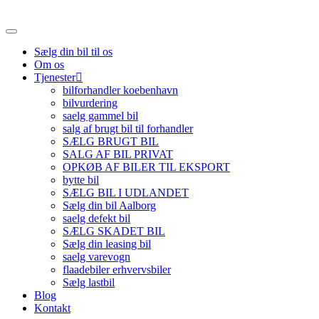
Sælg din bil til os
Om os
Tjenester
bilforhandler koebenhavn
bilvurdering
saelg gammel bil
salg af brugt bil til forhandler
SÆLG BRUGT BIL
SALG AF BIL PRIVAT
OPKØB AF BILER TIL EKSPORT
bytte bil
SÆLG BIL I UDLANDET
Sælg din bil Aalborg
saelg defekt bil
SÆLG SKADET BIL
Sælg din leasing bil
saelg varevogn
flaadebiler erhvervsbiler
Sælg lastbil
Blog
Kontakt