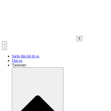
X
Sælg din bil til os
Om os
Tjenester