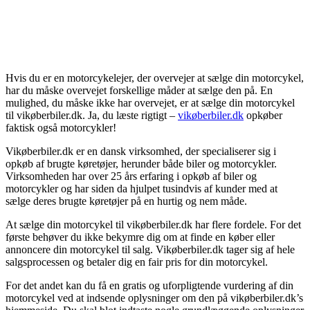
Hvis du er en motorcykelejer, der overvejer at sælge din motorcykel,
har du måske overvejet forskellige måder at sælge den på. En
mulighed, du måske ikke har overvejet, er at sælge din motorcykel
til vikøberbiler.dk. Ja, du læste rigtigt –
vikøberbiler.dk
opkøber
faktisk også motorcykler!
Vikøberbiler.dk er en dansk virksomhed, der specialiserer sig i
opkøb af brugte køretøjer, herunder både biler og motorcykler.
Virksomheden har over 25 års erfaring i opkøb af biler og
motorcykler og har siden da hjulpet tusindvis af kunder med at
sælge deres brugte køretøjer på en hurtig og nem måde.
At sælge din motorcykel til vikøberbiler.dk har flere fordele. For det
første behøver du ikke bekymre dig om at finde en køber eller
annoncere din motorcykel til salg. Vikøberbiler.dk tager sig af hele
salgsprocessen og betaler dig en fair pris for din motorcykel.
For det andet kan du få en gratis og uforpligtende vurdering af din
motorcykel ved at indsende oplysninger om den på vikøberbiler.dk’s