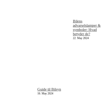
Bilens
advarselslamper &
symboler: Hvad
betyder de?
22. May 2024
Guide til Bilsyn
16. May 2024