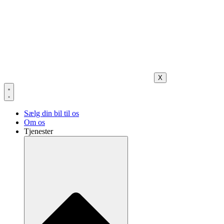
X
Sælg din bil til os
Om os
Tjenester