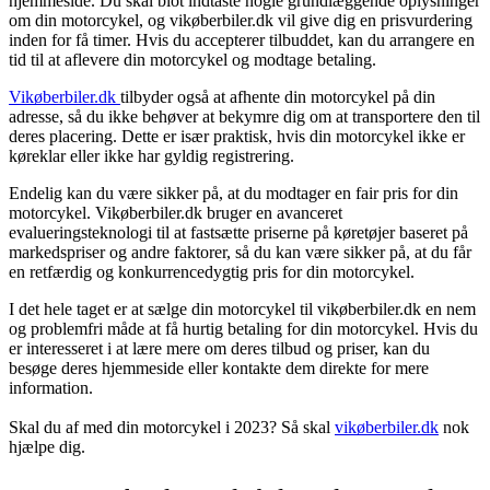
hjemmeside. Du skal blot indtaste nogle grundlæggende oplysninger
om din motorcykel, og vikøberbiler.dk vil give dig en prisvurdering
inden for få timer. Hvis du accepterer tilbuddet, kan du arrangere en
tid til at aflevere din motorcykel og modtage betaling.
Vikøberbiler.dk
tilbyder også at afhente din motorcykel på din
adresse, så du ikke behøver at bekymre dig om at transportere den til
deres placering. Dette er især praktisk, hvis din motorcykel ikke er
køreklar eller ikke har gyldig registrering.
Endelig kan du være sikker på, at du modtager en fair pris for din
motorcykel. Vikøberbiler.dk bruger en avanceret
evalueringsteknologi til at fastsætte priserne på køretøjer baseret på
markedspriser og andre faktorer, så du kan være sikker på, at du får
en retfærdig og konkurrencedygtig pris for din motorcykel.
I det hele taget er at sælge din motorcykel til vikøberbiler.dk en nem
og problemfri måde at få hurtig betaling for din motorcykel. Hvis du
er interesseret i at lære mere om deres tilbud og priser, kan du
besøge deres hjemmeside eller kontakte dem direkte for mere
information.
Skal du af med din motorcykel i 2023? Så skal
vikøberbiler.dk
nok
hjælpe dig.