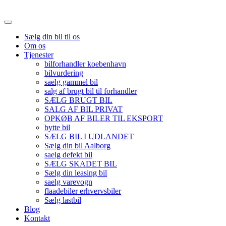
Sælg din bil til os
Om os
Tjenester
bilforhandler koebenhavn
bilvurdering
saelg gammel bil
salg af brugt bil til forhandler
SÆLG BRUGT BIL
SALG AF BIL PRIVAT
OPKØB AF BILER TIL EKSPORT
bytte bil
SÆLG BIL I UDLANDET
Sælg din bil Aalborg
saelg defekt bil
SÆLG SKADET BIL
Sælg din leasing bil
saelg varevogn
flaadebiler erhvervsbiler
Sælg lastbil
Blog
Kontakt