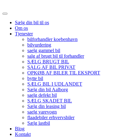
Sælg din bil til os
Om os
Tjenester
bilforhandler koebenhavn
bilvurdering
saelg gammel bil
salg af brugt bil til forhandler
SÆLG BRUGT BIL
SALG AF BIL PRIVAT
OPKØB AF BILER TIL EKSPORT
bytte bil
SÆLG BIL I UDLANDET
Sælg din bil Aalborg
saelg defekt bil
SÆLG SKADET BIL
Sælg din leasing bil
saelg varevogn
flaadebiler erhvervsbiler
Sælg lastbil
Blog
Kontakt