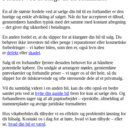
En af de største fordele ved at sælge din bil til en forhandler er den
hurtige og enkle afvikling af salget. Når du har accepteret et tilbud,
gennemføres handlen typisk med det samme med kontant afregning
– det giver dig sikkerhed i betalingen.
En anden fordel er, at du slipper for at klargøre din bil til salg. Du
behøver ikke investere tid eller penge i reparationer eller kosmetiske
forbedringer – vi køber bilen, som den er, også hvis den
er
defekt
eller
skadet
.
Salg til en forhandler fjerner desuden behovet for at håndtere
potentielle købere. Du undgår at arrangere møder, gennemføre
prøvekørsler og forhandle priser – vi tager os af det hele, så du
slipper for de tidskrævende og ofte stressende dele af et privatsalg.
Vil du samtidig videre i en anden bil, kan du ofte opnå en bedre
samlet pris ved at
bytte din gamle bil
frem for kun at sælge den. Og
forhandleren tager sig af alt papirarbejdet – ejerskifte, afmelding af
nummerplader og øvrige juridiske formaliteter.
Hos vikøberbiler.dk tilbyder vi en effektiv og problemfri løsning for
dit bilsalg. Kontakt os i dag for at høre, hvad vi kan tilbyde – eller
se,
hvad din bil er værd
.