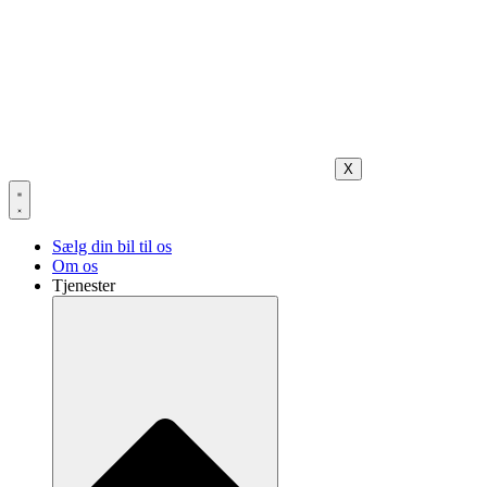
X
Sælg din bil til os
Om os
Tjenester