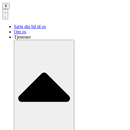
X
Sælg din bil til os
Om os
Tjenester