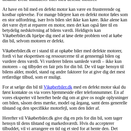
At have en bil med en defekt motor kan være en frustrerende og
kostbar oplevelse. For mange bilejere kan en defekt motor føles som
en stor udfordring, især hvis bilen slet ikke kan køre. Ikke alene kan
det være dyrt at reparere en motor, men det kan også føre til en
betydelig nedskrivning af bilens værdi. Heldigvis kan
Vikøberbiler.dk hjælpe dig med at løse dette problem ved at købe
din bil, selvom motoren er defekt.
Vikøberbiler.dk er i stand til at opkøbe biler med defekte motorer,
fordi vi har ekspertisen og ressourcerne til at gennemgå bilen og
vurdere dens værdi. Vi vurderer bilens samlede værdi – ikke kun
motoren – og tilbyder en fair pris for din bil. De vil tage hensyn til
bilens alder, model, stand og andre faktorer for at give dig det mest
retfærdige tilbud, som er muligt.
For at sælge din bil til
Vikøberbiler.dk
med en defekt motor skal du
først kontakte os via vores hjemmeside eller telefonnummer. En af
vores eksperter vil herefter bede dig om at give os nogle oplysninger
om bilen, såsom dens mærke, model og årgang, samt dens generelle
tilstand og den specifikke motorfejl, som den lider af.
Herefter vil Vikøberbiler.dk give dig en pris for din bil, som tager
hensyn til dens tilstand og markedsværdi. Hvis du accepterer
tilbuddet, vil vi arrangere en tid og et sted for at hente den. Det