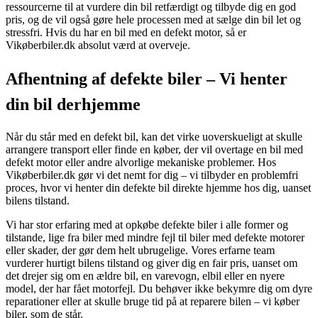
ressourcerne til at vurdere din bil retfærdigt og tilbyde dig en god
pris, og de vil også gøre hele processen med at sælge din bil let og
stressfri. Hvis du har en bil med en defekt motor, så er
Vikøberbiler.dk absolut værd at overveje.
Afhentning af defekte biler – Vi henter
din bil derhjemme
Når du står med en defekt bil, kan det virke uoverskueligt at skulle
arrangere transport eller finde en køber, der vil overtage en bil med
defekt motor eller andre alvorlige mekaniske problemer. Hos
Vikøberbiler.dk gør vi det nemt for dig – vi tilbyder en problemfri
proces, hvor vi henter din defekte bil direkte hjemme hos dig, uanset
bilens tilstand.
Vi har stor erfaring med at opkøbe defekte biler i alle former og
tilstande, lige fra biler med mindre fejl til biler med defekte motorer
eller skader, der gør dem helt ubrugelige. Vores erfarne team
vurderer hurtigt bilens tilstand og giver dig en fair pris, uanset om
det drejer sig om en ældre bil, en varevogn, elbil eller en nyere
model, der har fået motorfejl. Du behøver ikke bekymre dig om dyre
reparationer eller at skulle bruge tid på at reparere bilen – vi køber
biler, som de står.