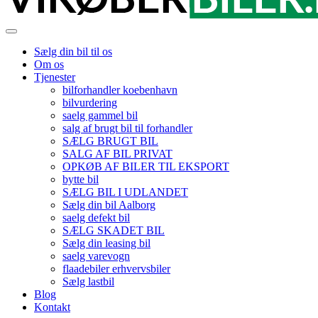
Sælg din bil til os
Om os
Tjenester
bilforhandler koebenhavn
bilvurdering
saelg gammel bil
salg af brugt bil til forhandler
SÆLG BRUGT BIL
SALG AF BIL PRIVAT
OPKØB AF BILER TIL EKSPORT
bytte bil
SÆLG BIL I UDLANDET
Sælg din bil Aalborg
saelg defekt bil
SÆLG SKADET BIL
Sælg din leasing bil
saelg varevogn
flaadebiler erhvervsbiler
Sælg lastbil
Blog
Kontakt