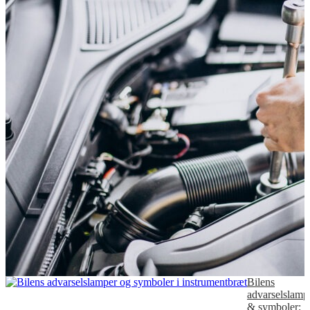
Bilens
advarselslamp
& symboler: