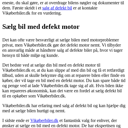
eneste, du skal gøre, er at overdrage bilens nøgler og dokumenter til
dem. Første skridt i et
salg af defekt bil
er at kontakte
Vikøberbiler.dk for en vurdering.
Sælg bil med defekt motor
Det kan ofte være besværligt at sælge bilen med motorproblemer
privat, men Vikøberbiler.dk gør det defekt motor nemt. Vi tilbyder
en ansvarlig måde at håndtere salg af defekte biler på, hvor vi tager
hensyn til både miljø og kunde.
Det bedste ved at sælge din bil med en defekt motor til
Vikøberbiler.dk er, at du kan slippe af med din bil og få et retfærdigt
tilbud, uden at skulle bekymre dig om at reparere bilen eller finde en
køber, der vil tage en bil med en defekt motor. Du kan spare både tid
og penge ved at lade Vikøberbiler.dk tage sig af alt. Hvis bilen ikke
kan repareres økonomisk, kan det være en fordel at sælg defekt bil
til en opkøber som Vikøberbiler.dk.
Vikøberbiler.dk har erfaring med salg af defekt bil og kan hjælpe dig
med at sælge bilen hurtigt og nemt.
I sidste ende er
Vikøberbiler.dk
et fantastisk valg for enhver, der
ønsker at sælge en bil med en defekt motor. De har ekspertisen og