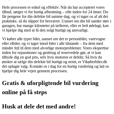
Hele processen er enkel og effektiv: Når du har accepteret vores
tilbud, sørger vi for hurtig afhentning – ofte inden for 24 timer. Du
får pengene for din defekte bil samme dag, og vi tager os af alt det
praktiske, så du slipper for besværet. Uanset om din bil samler støv i
garagen, har mange kilometer på tælleren, eller er helt ødelagt, kan
vi hjælpe dig med at få den solgt hurtigt og ansvarligt.
Vi køber alle typer biler, uanset om det er personbiler, varevogne
eller elbiler, og vi tager imod biler i alle tilstande – fra dem med
mindre fejl til dem med alvorlige motorproblemer. Vores ekspertise
inden for reparationer og genbrug af reservedele gør, at vi kan
tilbyde dig en god pris, selv hvis motoren er defekt. Så hvis du
ønsker at sælge din defekte bil hurtigt og nemt, er Vikøberbiler.dk
det oplagte valg. Kontakt os i dag for en hurtig vurdering og lad os
hjælpe dig hele vejen gennem processen.
Gratis & uforpligtende bil vurdering
online på få steps
Husk at dele det med andre!